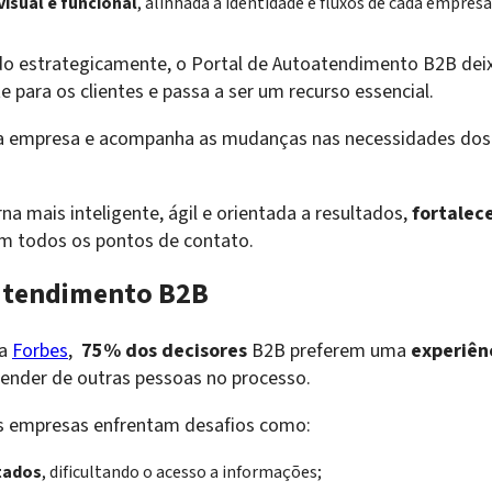
isual e funcional
, alinhada à identidade e fluxos de cada empresa
 estrategicamente, o Portal de Autoatendimento B2B deix
 para os clientes e passa a ser um recurso essencial.
 a empresa e acompanha as mudanças nas necessidades dos 
na mais inteligente, ágil e orientada a resultados,
fortalec
em todos os pontos de contato.
 atendimento B2B
da
Forbes
,
75% dos decisores
B2B preferem uma
experiên
ender de outras pessoas no processo.
 empresas enfrentam desafios como:
tados
, dificultando o acesso a informações;