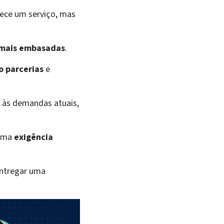
ece um serviço, mas
 mais embasadas
.
o parcerias
e
às demandas atuais,
 uma
exigência
entregar uma