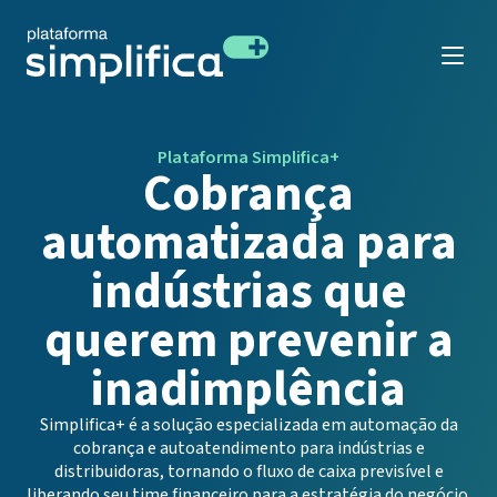
Plataforma Simplifica+
Cobrança
automatizada para
indústrias que
querem prevenir a
inadimplência
Simplifica+ é a solução especializada em automação da
cobrança e autoatendimento para indústrias e
distribuidoras, tornando o fluxo de caixa previsível e
liberando seu time financeiro para a estratégia do negócio.