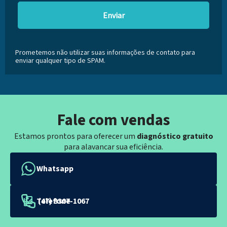
Enviar
Prometemos não utilizar suas informações de contato para
enviar qualquer tipo de SPAM.
Fale com vendas
Estamos prontos para oferecer um
diagnóstico gratuito
para alavancar sua eficiência.
Whatsapp
Telefone
(47) 3307-1067